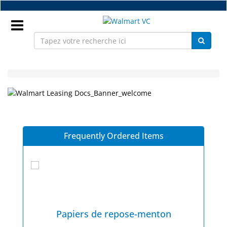
Accéder
au
contenu
principal
Connexion
Walmart
FR
Leasing
Lab
Docs-
Frequently Ordered Items
&
Distribution
Homepage
D'Equipement
Lunetterie
&
Accessoires
on
Papiers de repose-menton
P
Pharmaceutiques